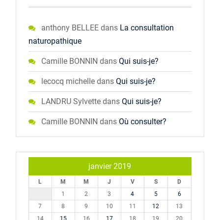
anthony BELLEE
dans
La consultation
naturopathique
Camille BONNIN
dans
Qui suis-je?
lecocq michelle
dans
Qui suis-je?
LANDRU Sylvette
dans
Qui suis-je?
Camille BONNIN
dans
Où consulter?
janvier 2019
L
M
M
J
V
S
D
1
2
3
4
5
6
7
8
9
10
11
12
13
14
15
16
17
18
19
20