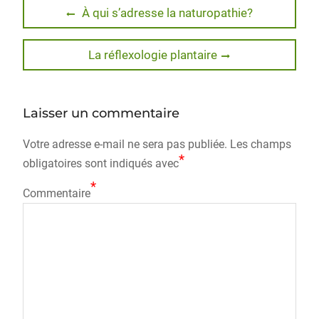
Navigation
Previous
À qui s’adresse la naturopathie?
post:
de
Next
La réflexologie plantaire
l’article
post:
Laisser un commentaire
Votre adresse e-mail ne sera pas publiée.
Les champs
*
obligatoires sont indiqués avec
*
Commentaire